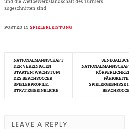
und die Wettbewerbslandschaft des Turniers
zugeschnitten sind.
POSTED IN
SPIELERLEISTUNG
Post
NATIONALMANNSCHAFT
SENEGALISC
navigation
DER VEREINIGTEN
NATIONALMANNSCHAF
STAATEN: WACHSTUM
KÖRPERLICHKEI
DES BEACHSOCCER,
FÄHIGKEITE
SPIELERPROFILE,
SPIELERGEBNISSE 
STRATEGIEEINBLICKE
BEACHSOCC
LEAVE A REPLY