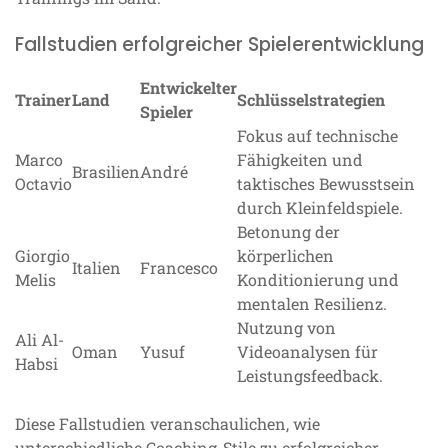
Fallstudien erfolgreicher Spielerentwicklung
Entwickelter
Trainer
Land
Schlüsselstrategien
Spieler
Fokus auf technische
Marco
Fähigkeiten und
Brasilien
André
Octavio
taktisches Bewusstsein
durch Kleinfeldspiele.
Betonung der
Giorgio
körperlichen
Italien
Francesco
Melis
Konditionierung und
mentalen Resilienz.
Nutzung von
Ali Al-
Oman
Yusuf
Videoanalysen für
Habsi
Leistungsfeedback.
Diese Fallstudien veranschaulichen, wie
unterschiedliche Coaching-Stile zu erfolgreicher