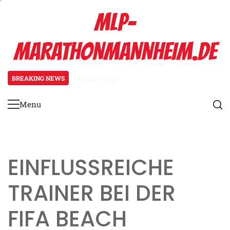
Skip
MLP-
to
content
MARATHONMANNHEIM.DE
BREAKING NEWS
4 months ago
Ballbesitzspiel im FIFA Beach Soc
Menu
Primary
Menu
EINFLUSSREICHE
TRAINER BEI DER
FIFA BEACH